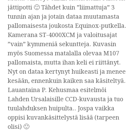
jättipotti 🙂 Tähdet kuin ”liimattuja” 3
tunnin ajan ja jotain dataa muutamasta
pallomaisesta joukosta Equinox-putkella.
Kamerana ST-4000XCM ja valoitusajat
”vain” kymmeniä sekuntteja. Kuvasin
myös Suomessa matalalla olevaa M107
pallomaista, mutta ihan keli ei riittänyt.
Nyt on dataa kertynyt huikeasti ja menee
kesään, ennenkuin kaiken saa käsiteltyä.
Lauantaina P. Kehusmaa esitelmöi
Lahden Ursalaisille CCD-kuvausta ja tuo
tuulahduksen huipulta.. Jospa vaikka
oppisi kuvankäsittelystä lisää (tarpeen
olisi) 🙂