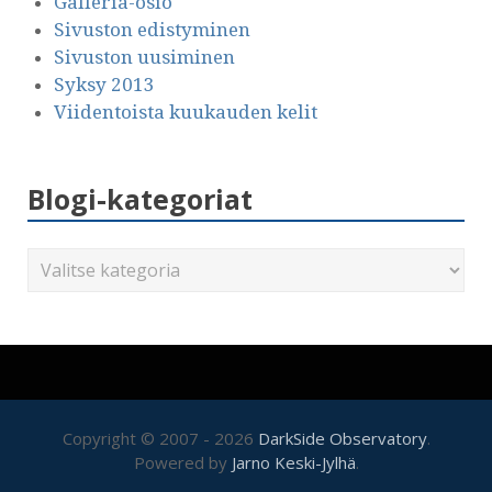
Galleria-osio
Sivuston edistyminen
Sivuston uusiminen
Syksy 2013
Viidentoista kuukauden kelit
Blogi-kategoriat
Copyright © 2007 - 2026
DarkSide Observatory
.
Powered by
Jarno Keski-Jylhä
.