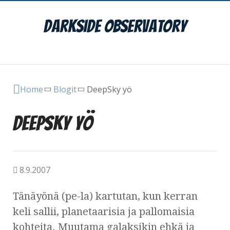
DarkSide Observatory
Main Menu
Home
Blogit
DeepSky yö
DeepSky yö
8.9.2007
Tänäyönä (pe-la) kartutan, kun kerran
keli sallii, planetaarisia ja pallomaisia
kohteita. Muutama galaksikin ehkä ja