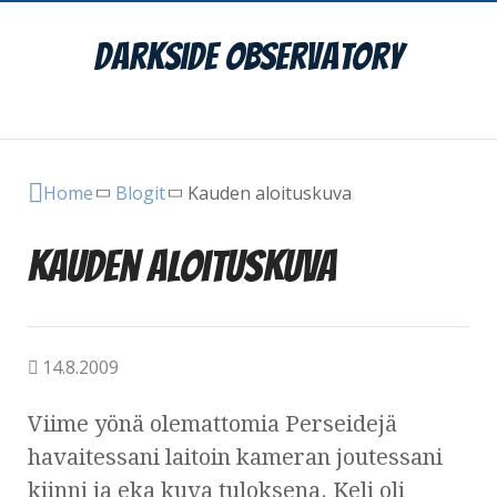
DarkSide Observatory
Main Menu
Home
Blogit
Kauden aloituskuva
Kauden aloituskuva
14.8.2009
Viime yönä olemattomia Perseidejä
havaitessani laitoin kameran joutessani
kiinni ja eka kuva tuloksena. Keli oli