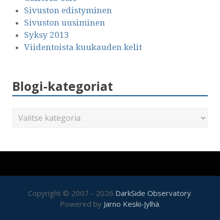
Sivuston edistyminen
Sivuston uusiminen
Syksy 2013
Viidentoista kuukauden kelit
Blogi-kategoriat
Copyright © 2007 - 2026
DarkSide Observatory
.
Powered by
Jarno Keski-Jylhä
.