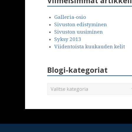
Viimeisimmät artikkeli
Galleria-osio
Sivuston edistyminen
Sivuston uusiminen
Syksy 2013
Viidentoista kuukauden kelit
Blogi-kategoriat