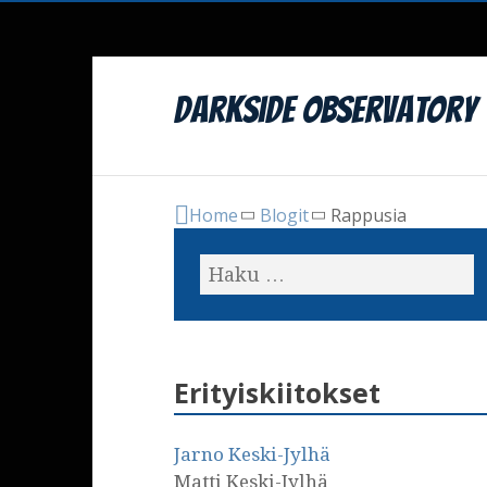
DarkSide Observatory
Home
Blogit
Rappusia
Erityiskiitokset
Jarno Keski-Jylhä
Matti Keski-Jylhä