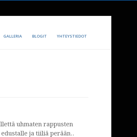
GALLERIA
BLOGIT
YHTEYSTIEDOT
ellettä uhmaten rappusten
dustalle ja tiiliä perään..