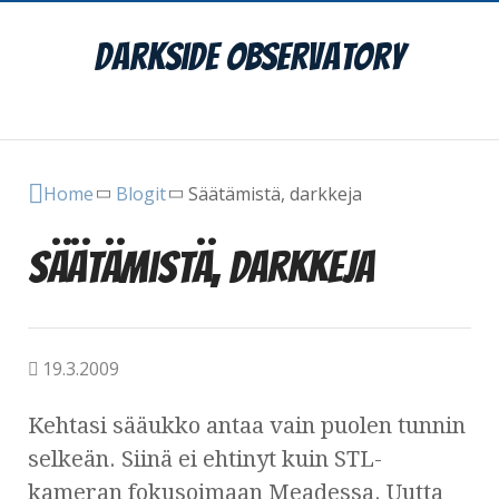
DarkSide Observatory
Main Menu
Home
Blogit
Säätämistä, darkkeja
Säätämistä, darkkeja
19.3.2009
Kehtasi sääukko antaa vain puolen tunnin
selkeän. Siinä ei ehtinyt kuin STL-
kameran fokusoimaan Meadessa. Uutta